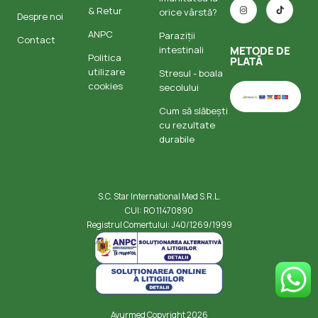
& Retur
orice vârstă?
Despre noi
ANPC
Paraziții
Contact
intestinali
METODE DE
Politica
PLATĂ
utilizare
Stresul - boala
cookies
secolului
Cum să slăbești
cu rezultate
durabile
S.C. Star International Med S.R.L.
CUI: RO 11470890
Registrul Comertului: J40/1269/1999
Ayurmed Copyright 2026