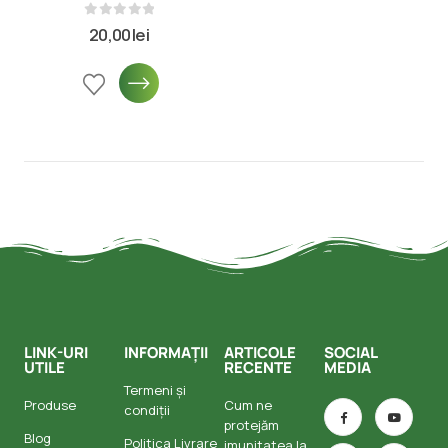
0
din 5
20,00
lei
LINK-URI
INFORMAȚII
ARTICOLE
SOCIAL
UTILE
RECENTE
MEDIA
Termeni și
Produse
Cum ne
condiții
protejăm
Blog
Politica Livrare
imunitatea la