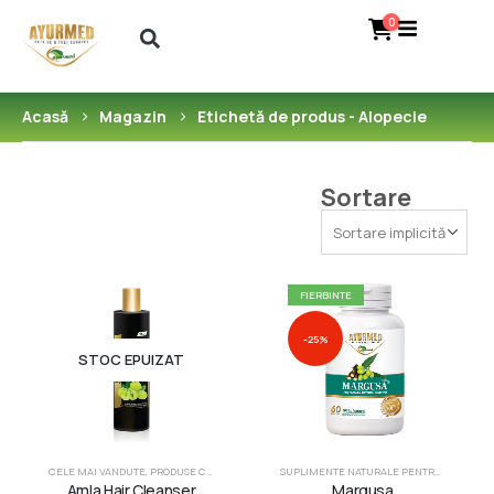
0
Acasă
Magazin
Etichetă de produs -
Alopecie
Sortare
FIERBINTE
-25%
STOC EPUIZAT
CELE MAI VANDUTE
,
PRODUSE COSMETICE NATURALE
,
SUPLIMENTE NATURALE PENTRU PIEL
SUPLIMENTE NATURALE PENTRU PIELE, PAR SI UNGHII
Amla Hair Cleanser
Margusa