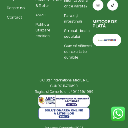
imunitatea la
& Retur
orice vârstă?
Despre noi
ANPC
Paraziții
Contact
intestinali
METODE DE
Politica
PLATĂ
utilizare
Stresul - boala
cookies
secolului
Cum să slăbești
cu rezultate
durabile
S.C. Star International Med S.R.L.
CUI: RO 11470890
Registrul Comertului: J40/1269/1999