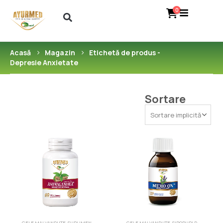
0
Acasă
Magazin
Etichetă de produs -
Depresie Anxietate
Sortare
CELE MAI VANDUTE
,
SUPLIMENTE NATURALE PENTRU PIELE, PAR SI UNGHII
CELE MAI VANDUTE
,
SIROPURI DIN PLANTE
,
SUPLIMENTE N
,