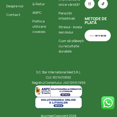
& Retur
orice vârstă?
Despre noi
ANPC
Paraziții
Contact
intestinali
METODE DE
Politica
PLATĂ
utilizare
Stresul - boala
cookies
secolului
Cum să slăbești
cu rezultate
durabile
S.C. Star International Med S.R.L.
CUI: RO 11470890
Registrul Comertului: J40/1269/1999
Ayurmed Copyright 2026