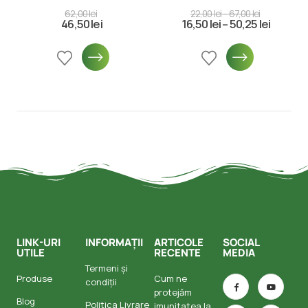
0
din 5
0
din 5
62,00
lei
22,00
lei
–
67,00
lei
46,50
lei
16,50
lei
–
50,25
lei
LINK-URI
INFORMAȚII
ARTICOLE
SOCIAL
UTILE
RECENTE
MEDIA
Termeni și
Produse
Cum ne
condiții
protejăm
Blog
Politica Livrare
imunitatea la