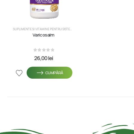
SUPLIMENTE SI VITAMINE PENTRU SISTEMUL CARDIOVASCULAR
,
TABLETE
Varicosalm
0
din 5
26,00
lei
CUMPĂRĂ