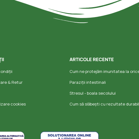
II
ARTICOLE RECENTE
ondiții
Cum ne protejăm imunitatea la oric
vrare & Retur
Paraziții intestinali
Stresul - boala secolului
ilizare cookies
Cum să slăbești cu rezultate durabi