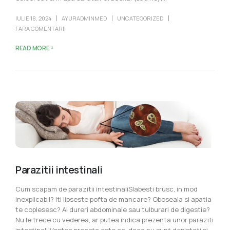
IULIE 18, 2024
AYURADMINMED
UNCATEGORIZED
FARA COMENTARII
READ MORE +
Parazitii intestinali
Cum scapam de parazitii intestinaliSlabesti brusc, in mod
inexplicabil? Iti lipseste pofta de mancare? Oboseala si apatia
te coplesesc? Ai dureri abdominale sau tulburari de digestie?
Nu le trece cu vederea, ar putea indica prezenta unor paraziti
intestinali!Vestea proasta este ca, daca nu sunt depistati si