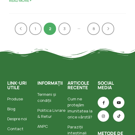
READ MORE +
…
1
2
3
8
LINK-URI
INFORMAȚII
ARTICOLE
SOCIAL
UTILE
RECENTE
MEDIA
Termeni și
Produse
Cum ne
condiții
protejăm
Blog
Politica Livrare
imunitatea la
& Retur
orice vârstă?
Despre noi
ANPC
Paraziții
Contact
intestinali
METODE DE