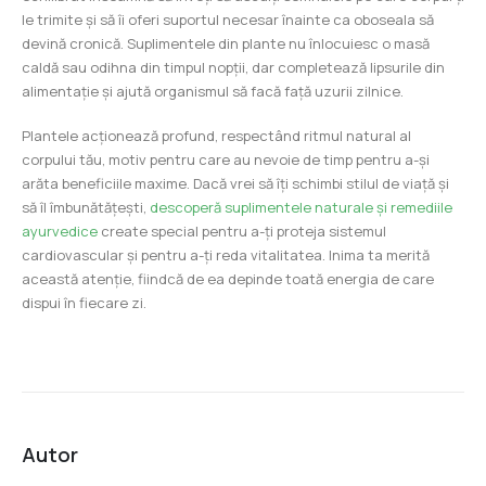
le trimite și să îi oferi suportul necesar înainte ca oboseala să
devină cronică. Suplimentele din plante nu înlocuiesc o masă
caldă sau odihna din timpul nopții, dar completează lipsurile din
alimentație și ajută organismul să facă față uzurii zilnice.
Plantele acționează profund, respectând ritmul natural al
corpului tău, motiv pentru care au nevoie de timp pentru a-și
arăta beneficiile maxime. Dacă vrei să îți schimbi stilul de viață și
să îl îmbunătățești,
descoperă suplimentele naturale și remediile
ayurvedice
create special pentru a-ți proteja sistemul
cardiovascular și pentru a-ți reda vitalitatea. Inima ta merită
această atenție, fiindcă de ea depinde toată energia de care
dispui în fiecare zi.
Autor