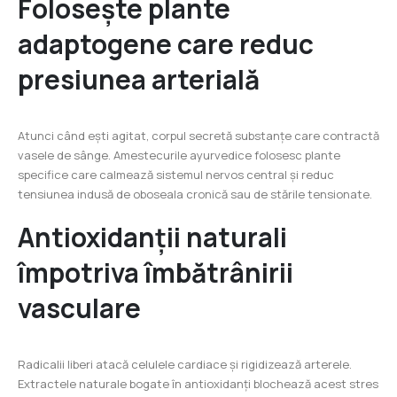
Folosește plante
adaptogene care reduc
presiunea arterială
Atunci când ești agitat, corpul secretă substanțe care contractă
vasele de sânge. Amestecurile ayurvedice folosesc plante
specifice care calmează sistemul nervos central și reduc
tensiunea indusă de oboseala cronică sau de stările tensionate.
Antioxidanții naturali
împotriva îmbătrânirii
vasculare
Radicalii liberi atacă celulele cardiace și rigidizează arterele.
Extractele naturale bogate în antioxidanți blochează acest stres