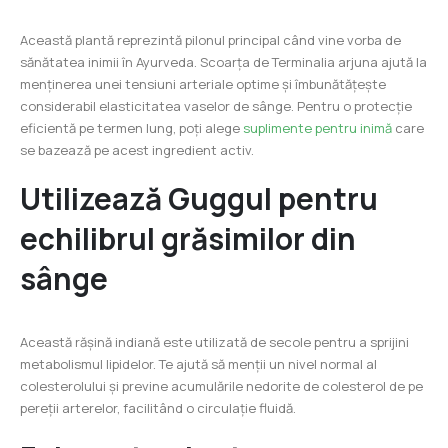
Această plantă reprezintă pilonul principal când vine vorba de
sănătatea inimii în Ayurveda. Scoarța de Terminalia arjuna ajută la
menținerea unei tensiuni arteriale optime și îmbunătățește
considerabil elasticitatea vaselor de sânge. Pentru o protecție
eficientă pe termen lung, poți alege
suplimente pentru inimă
care
se bazează pe acest ingredient activ.
Utilizează Guggul pentru
echilibrul grăsimilor din
sânge
Această rășină indiană este utilizată de secole pentru a sprijini
metabolismul lipidelor. Te ajută să menții un nivel normal al
colesterolului și previne acumulările nedorite de colesterol de pe
pereții arterelor, facilitând o circulație fluidă.