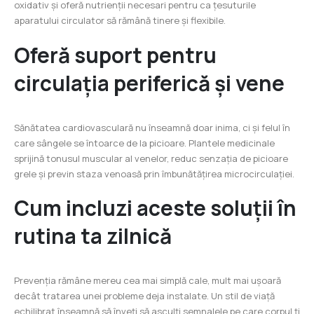
oxidativ și oferă nutrienții necesari pentru ca țesuturile
aparatului circulator să rămână tinere și flexibile.
Oferă suport pentru
circulația periferică și vene
Sănătatea cardiovasculară nu înseamnă doar inima, ci și felul în
care sângele se întoarce de la picioare. Plantele medicinale
sprijină tonusul muscular al venelor, reduc senzația de picioare
grele și previn staza venoasă prin îmbunătățirea microcirculației.
Cum incluzi aceste soluții în
rutina ta zilnică
Prevenția rămâne mereu cea mai simplă cale, mult mai ușoară
decât tratarea unei probleme deja instalate. Un stil de viață
echilibrat înseamnă să înveți să asculți semnalele pe care corpul ți