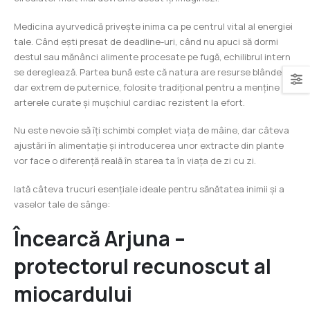
Medicina ayurvedică privește inima ca pe centrul vital al energiei
tale. Când ești presat de deadline-uri, când nu apuci să dormi
destul sau mănânci alimente procesate pe fugă, echilibrul intern
se dereglează. Partea bună este că natura are resurse blânde,
dar extrem de puternice, folosite tradițional pentru a menține
arterele curate și mușchiul cardiac rezistent la efort.
Nu este nevoie să îți schimbi complet viața de mâine, dar câteva
ajustări în alimentație și introducerea unor extracte din plante
vor face o diferență reală în starea ta în viața de zi cu zi.
Iată câteva trucuri esențiale ideale pentru sănătatea inimii și a
vaselor tale de sânge:
Încearcă Arjuna –
protectorul recunoscut al
miocardului