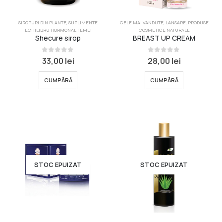
SIROPURI DIN PLANTE
,
SUPLIMENTE
CELE MAI VANDUTE
,
LANSARE
,
PRODUSE
ECHILIBRU HORMONAL FEMEI
COSMETICE NATURALE
Shecure sirop
BREAST UP CREAM
0
din 5
0
din 5
33,00
lei
28,00
lei
CUMPĂRĂ
CUMPĂRĂ
STOC EPUIZAT
STOC EPUIZAT