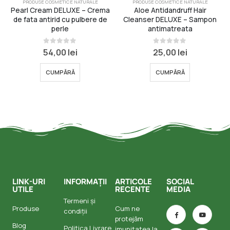
PRODUSE COSMETICE NATURALE
PRODUSE COSMETICE NATURALE
Pearl Cream DELUXE – Crema
Aloe Antidandruff Hair
de fata antirid cu pulbere de
Cleanser DELUXE – Sampon
perle
antimatreata
0
din 5
0
din 5
54,00
lei
25,00
lei
CUMPĂRĂ
CUMPĂRĂ
LINK-URI
INFORMAȚII
ARTICOLE
SOCIAL
UTILE
RECENTE
MEDIA
Termeni și
Produse
Cum ne
condiții
protejăm
Blog
Politica Livrare
imunitatea la