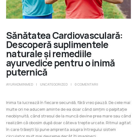
Sănătatea Cardiovasculară:
Descoperă suplimentele
naturale și remediile
ayurvedice pentru o inimă
puternică
AYURADMINMED
UNCATEGORIZED
0 COMENTARII
Inima ta lucrează în fiecare secundă, fără vreo pauză. De cele mai
multe ori ne aducem aminte de ea doar când simțim o palpitație
neobișnuită, când stresul de la muncă devine prea mare sau când
realizăm că obosim după doar câteva trepte urcate. Ritmul agitat
în care trăiești își pune amprenta asupra întregului sistem
circulator mult mai devreme decât îți imaginezi.